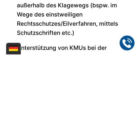
außerhalb des Klagewegs (bspw. im
Wege des einstweiligen
Rechtsschutzes/Eilverfahren, mittels
Schutzschriften etc.)
Unterstützung von KMUs bei der
Förderung
in allen Leistungsphasen
(50%-Förderung
WIPANO
des BMWK,
KMU-Fonds
des EUIPO)